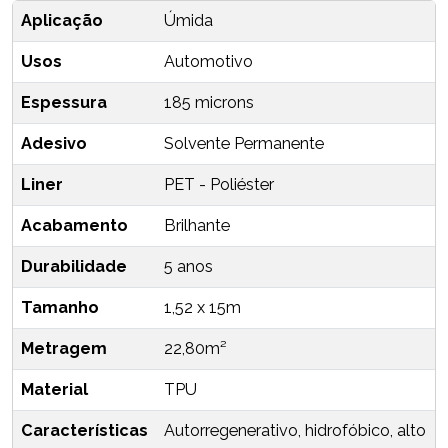
Aplicação
Úmida
Usos
Automotivo
Espessura
185 microns
Adesivo
Solvente Permanente
Liner
PET - Poliéster
Acabamento
Brilhante
Durabilidade
5 anos
Tamanho
1,52 x 15m
Metragem
22,80m²
Material
TPU
Características
Autorregenerativo, hidrofóbico, alto